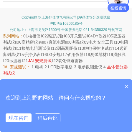
Copyright © 上海舒佳电气有限公司|09晶体管分选测试仪
沪ICP备10206185号
公司地址：上海市龙吴路1500号 全国服务电话:021-54358329 野豹官网
系列网站：
01
核相仪
‖02
高压试验
‖03
开关测试
‖04
DY仪器
‖05
变压器
测试仪
‖06
高精密仪表
‖07
直流电源
‖08
测温仪
09
电力安全工具
‖10
电阻
测试仪
‖11
接地电阻测试仪
‖12
测高测距仪
‖13
继电保护测试仪
‖14
远距
离测温仪
15
手持仪表
‖16
LG安规
‖17
矿用仪器
‖18
测试器材
‖19
滑触线
‖20
示波器
‖21
JAL安规测试
‖22
氧化锌避雷器
JAL安规测试：
1.
电桥
2.
LCR数字电桥
3.
电参数测量仪
4.
晶体管分选
测试仪
×
欢迎到上海野豹网站，请问有什么帮您的？
现在咨询
稍后再说
在线咨询
客服
电话