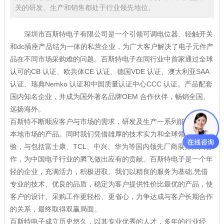
关的研发、生产和销售都处于行业领先地位。
深圳市百斯特电子有限公司是一个引领可调电位器、轻触开关
和dc插座产品结为一体的私营企业，为广大客户解决了电子元件产
品在不同市场采购难的问题。百斯特电子在同行业中首家通过全球
认可的CB 认证、欧共体CE 认证、德国VDE 认证、澳大利亚SAA
认证、瑞典Nemko 认证和中国质量认证中心CCC 认证。产品配套
国内知名企业，并成为国外著名品牌OEM 合作伙伴，畅销全国、
远扬海外。
百斯特不断顺应客户与市场的需求，研发及生产一系列能够应用于
本地市场的产品。同时我们凭借雄厚的技术实力和全球领先的经
验，与包括富士康、TCL、中兴、华为等国内领先厂商展开深入合
作，为中国电子行业的腾飞做出应有的贡献。百斯特电子是一个年
轻的企业，充满活力，积极进取。我们以精良的服务为基础,凭借
专业的技术、优良的品质，稳定为客户提供性价比最优的产品，使
客户的设计、采购工作更轻松、更省心，力争达成与客户长期合作
的关系，最终取得双赢局面。
百斯特电子成立历史悠久，以其专业优秀的人才，多年的行业经