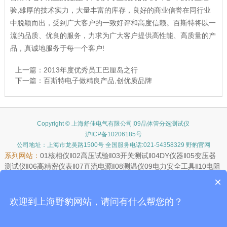
验,雄厚的技术实力，大量丰富的库存，良好的商业信誉在同行业
中脱颖而出，受到广大客户的一致好评和高度信赖。百斯特将以一
流的品质、优良的服务，力求为广大客户提供高性能、高质量的产
品，真诚地服务于每一个客户!
上一篇：
2013年度优秀员工巴厘岛之行
下一篇：
百斯特电子做精良产品,创优质品牌
Copyright © 上海舒佳电气有限公司|09晶体管分选测试仪
沪ICP备10206185号
公司地址：上海市龙吴路1500号 全国服务电话:021-54358329 野豹官网
系列网站：
01
核相仪
‖02
高压试验
‖03
开关测试
‖04
DY仪器
‖05
变压器
测试仪
‖06
高精密仪表
‖07
直流电源
‖08
测温仪
09
电力安全工具
‖10
电阻
测试仪
‖11
接地电阻测试仪
‖12
测高测距仪
‖13
继电保护测试仪
‖14
远距
×
离测温仪
15
手持仪表
‖16
LG安规
‖17
矿用仪器
‖18
测试器材
‖19
滑触线
‖20
示波器
‖21
JAL安规测试
‖22
氧化锌避雷器
欢迎到上海野豹网站，请问有什么帮您的？
JAL安规测试：
1.
电桥
2.
LCR数字电桥
3.
电参数测量仪
4.
晶体管分选
测试仪