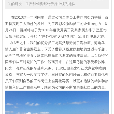
关的研发、生产和销售都处于行业领先地位。
在2013这一年时间里，通过公司全体员工共同的努力拼搏，百
斯特实现了大跨越的发展。为了表彰和激励员工的企业向心力，6
月24日，百斯特电子为2013年度优秀员工及其家属安排了巴厘岛6
日豪华旅游团，开启了“世外桃源”之称的印度尼西亚巴厘岛之旅。
在6天之中，我们的优秀员工与其父母游览了海神庙、海龟岛、
情人崖等著名旅游景点，享受了世界顶级度假胜地的舒适与乐趣，
品尝了当地的美食，欣赏巴厘岛闻名遐尔的海滩落日……百斯特的
同事们从平时繁忙的工作中脱离开来，在这里尽情的享受着沙滩、
阳光、海鲜还来的享受和乐趣。 此次巴厘岛之行让大家都彻底的
放松，与家人一起度过了这几日难得的休闲时光，相信百斯特优秀
员工们回到自己的工作岗位上会再接再厉，以更加饱满的精神和热
情投入到工作和生活中，继续为公司的不断发展奉献自己的力量。