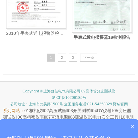
2010年手表式近电报警器检验报告
手表式近电报警器16检测报告
1
2
3
下一页
Copyright © 上海舒佳电气有限公司|09晶体管分选测试仪
沪ICP备10206185号
公司地址：上海市龙吴路1500号 全国服务电话:021-54358329 野豹官网
系列网站：
01
核相仪
‖02
高压试验
‖03
开关测试
‖04
DY仪器
‖05
变压器
测试仪
‖06
高精密仪表
‖07
直流电源
‖08
测温仪
09
电力安全工具
‖10
电阻
测试仪
‖11
接地电阻测试仪
‖12
测高测距仪
‖13
继电保护测试仪
‖14
远距
×
离测温仪
15
手持仪表
‖16
LG安规
‖17
矿用仪器
‖18
测试器材
‖19
滑触线
‖20
示波器
‖21
JAL安规测试
‖22
氧化锌避雷器