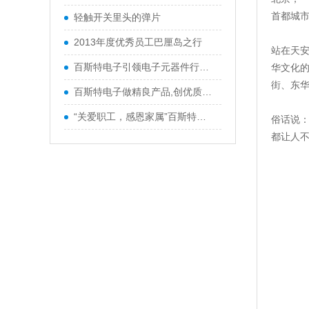
首都城
轻触开关里头的弹片
2013年度优秀员工巴厘岛之行
站在天
百斯特电子引领电子元器件行业,产品
华文化的
街、东
百斯特电子做精良产品,创优质品牌
“关爱职工，感恩家属”百斯特优秀
俗话说：
都让人