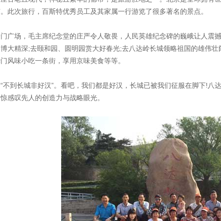
市。此次旅行，百斯特优秀员工及其家属一行游览了很多著名的景点。
安门广场，毛主席纪念堂的庄严令人敬畏，人民英雄纪念碑的巍峨让人震
博大精深;去颐和园、圆明园赏大好春光;去八达岭长城领略祖国的雄伟壮
华门风味小吃一条街，享用京味美食等等。
“不到长城非好汉”。看吧，我们都是好汉，长城已被我们征服在脚下!八
不惊感叹先人的创造力与战略眼光。