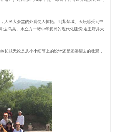
撼，人民大会堂的外观使人惊艳。到紫禁城、天坛感受到中
阔;去鸟巢、水立方一睹中华复兴的现代化建筑;走王府井大
达岭长城无论是从小小细节上的设计还是远远望去的壮观，