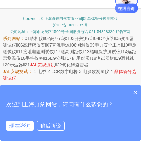
Copyright © 上海舒佳电气有限公司|09晶体管分选测试仪
沪ICP备10206185号
公司地址：上海市龙吴路1500号 全国服务电话:021-54358329 野豹官网
系列网站：
01
核相仪
‖02
高压试验
‖03
开关测试
‖04
DY仪器
‖05
变压器
测试仪
‖06
高精密仪表
‖07
直流电源
‖08
测温仪
09
电力安全工具
‖10
电阻
测试仪
‖11
接地电阻测试仪
‖12
测高测距仪
‖13
继电保护测试仪
‖14
远距
离测温仪
15
手持仪表
‖16
LG安规
‖17
矿用仪器
‖18
测试器材
‖19
滑触线
‖20
示波器
‖21
JAL安规测试
‖22
氧化锌避雷器
JAL安规测试：
1.
电桥
2.
LCR数字电桥
3.
电参数测量仪
4.
晶体管分选
测试仪
×
欢迎到上海野豹网站，请问有什么帮您的？
现在咨询
稍后再说
在线咨询
客服
电话