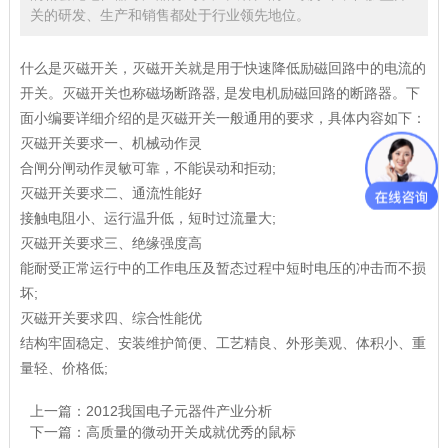
关的研发、生产和销售都处于行业领先地位。
什么是灭磁开关，灭磁开关就是用于快速降低励磁回路中的电流的
开关。灭磁开关也称磁场断路器, 是发电机励磁回路的断路器。下
面小编要详细介绍的是灭磁开关一般通用的要求，具体内容如下：
灭磁开关要求一、机械动作灵
合闸分闸动作灵敏可靠，不能误动和拒动;
灭磁开关要求二、通流性能好
接触电阻小、运行温升低，短时过流量大;
灭磁开关要求三、绝缘强度高
能耐受正常运行中的工作电压及暂态过程中短时电压的冲击而不损
坏;
灭磁开关要求四、综合性能优
结构牢固稳定、安装维护简便、工艺精良、外形美观、体积小、重
量轻、价格低;
上一篇：
2012我国电子元器件产业分析
下一篇：
高质量的微动开关成就优秀的鼠标