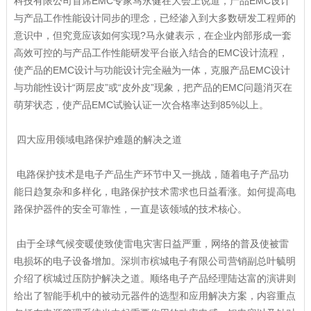
科技有限公司首席EMC专家马永健在大会上说道，产品EMC设计
与产品工作性能设计同步的理念，已经渗入到大多数研发工程师的
意识中，但究竟应该如何实现?马永健表示，在企业内部形成一套
高效可控的与产品工作性能研发平台嵌入结合的EMC设计流程，
使产品的EMC设计与功能设计完全融为一体，克服产品EMC设计
与功能性设计“两层皮”或“皮外皮”现象，把产品的EMC问题消灭在
萌芽状态，使产品EMC试验认证一次合格率达到85%以上。
四大应用领域电路保护难题的解决之道
电路保护技术是电子产品生产环节中又一挑战，随着电子产品功
能日趋复杂和多样化，电路保护技术需求也日益看涨。如何提高电
路保护器件的安全可靠性，一直是该领域的技术核心。
由于全球气候变暖使致使雷电灾害日益严重，网络的普及使被雷
电损坏的电子设备增加。深圳市槟城电子有限公司营销副总叶毓明
介绍了槟城过压防护解决之道。顺络电子产品经理陆达富的演讲则
给出了智能手机中的被动元器件的选型和应用解决方案，内容重点