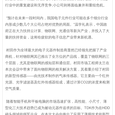
行业中的重复建设和无序竞争;小公司则将面临兼并和重组危机。
“预计在未来一段时间内，我国电子元件行业可能在多个细分行业
内形成少数几个大公司占绝对优势的局面。”温学礼表示，中国政
府正在大力扶持云计算、物联网、光通信等新兴产业，并投入了大
量的扶持资金，这将给疲软的电子信息产业带来新机遇。
村田作为全球最大的电子元器件制造商显然已经领先把握了产业
商机，针对物联网其已推出了全方位的产品线，覆盖了物联网的三
个层面，尤其是物联网的感知层和通信层。村田市场工程师太兰在
本次会议中带来了面向物联网的相关解决方案，其着重介绍了村田
的新型传感器——由光技术制作的气体传感器。它主要由一个红外
光源、光学滤波器及红外传感器组成，通过计算CO2的浓度来检测
空气质量。
随着智能手机和平板电脑的市场迅速扩张，高性能、小尺寸、薄
型化三大技术趋势已成为被动元器件追求的目标。TDK作为在HDD
磁头领域的领军企业，在本次大会中推出了应用了薄膜技术的新型