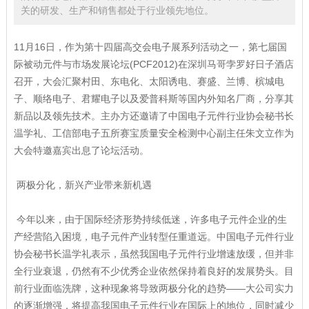
关的研发、生产和销售都处于行业领先地位。
11月16日，作为第十四届高交会电子展系列活动之一，第七届国
际被动元件与市场发展论坛(PCF2012)在深圳马哥孛罗好日子酒店
召开，大会汇聚村田、东电化、太阳诱电、赛盛、兰博、槟城电
子、顺络电子、君耀电子以及爱普科斯等国内外知名厂商，分享其
新品以及领先技术。主办方还邀请了中国电子元件行业协会秘书长
温学礼、工信部电子五所赛宝质量安全检测中心副主任朱文立作为
大会特邀嘉宾出息了论坛活动。
两极分化，新兴产业带来新机遇
今年以来，由于国际经济形势持续低迷，许多电子元件企业的生
产经营陷入困境，电子元件产业转型任重道远。中国电子元件行业
协会秘书长温学礼表示，虽然我国电子元件行业增速放缓，但并非
全行业衰退，仍然有不少优秀企业依然保持着良好的发展势头。目
前行业面临洗牌，这种现象将导致两极分化的趋势——大公司实力
的逐渐增强，将提高我国电子元件行业在国际上的地位，同时减少