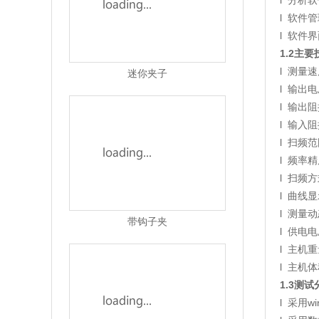
l 分析
l 软件
l 软件
1.2
主要
l 测量
l 输出
l 输出阻
带钩子夹
l 输入
l 扫频范
l 频率精
l 扫频
l 曲线
l 测量动
l 供电电
l 主机重
l 主机体
纯铜绝缘鳄鱼夹护套夹子电源接线夹
1.3
测试
l 采用wi