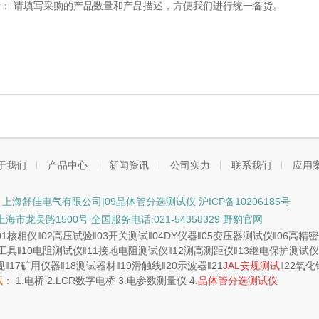
示：
请填写采购的产品数量和产品描述，方便我们进行统一备货。
于我们
产品中心
新闻资讯
公司实力
联系我们
应用
ht © 上海舒佳电气有限公司|09晶体管分选测试仪
沪ICP备10206185号
市龙吴路1500号 全国服务电话:021-54358329 野豹官网
01
核相仪
‖02
高压试验
‖03
开关测试
‖04
DY仪器
‖05
变压器测试仪
‖06
高精密
工具
‖10
电阻测试仪
‖11
接地电阻测试仪
‖12
测高测距仪
‖13
继电保护测试仪
规
‖17
矿用仪器
‖18
测试器材
‖19
滑触线
‖20
示波器
‖21
JAL安规测试
‖22
氧化
试：
1.
电桥
2.
LCR数字电桥
3.
电参数测量仪
4.
晶体管分选测试仪