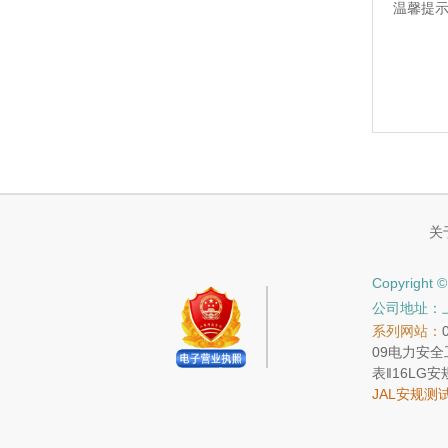
温馨提
关
Copyrig
公司地址：上海
系列网站：
09
电力安全
表
‖16
LG安
JAL安规测