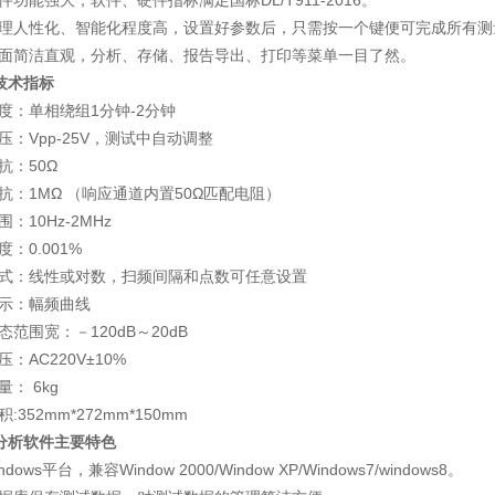
软件功能强大，软件、硬件指标满足国标DL/T911-2016。
管理人性化、智能化程度高，设置好参数后，只需按一个键便可完成所有测
界面简洁直观，分析、存储、报告导出、打印等菜单一目了然。
技术指标
速度：单相绕组1分钟-2分钟
电压：Vpp-25V，测试中自动调整
抗：50Ω
阻抗：1MΩ （响应通道内置50Ω匹配电阻）
围：10Hz-2MHz
度：0.001%
方式：线性或对数，扫频间隔和点数可任意设置
显示：幅频曲线
态范围宽：－120dB～20dB
压：AC220V±10%
量： 6kg
积:352mm*272mm*150mm
分析软件主要特色
ndows平台，兼容Window 2000/Window XP/Windows7/windows8。