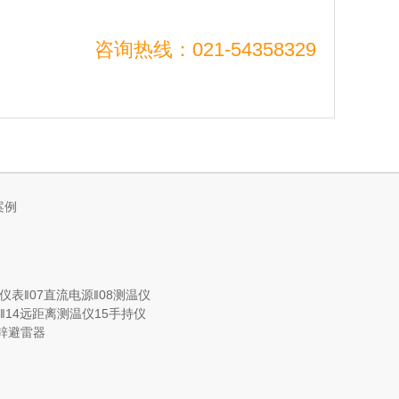
咨询热线：021-54358329
案例
仪表
‖07
直流电源
‖08
测温仪
‖14
远距离测温仪
15
手持仪
锌避雷器