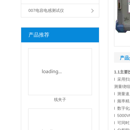
007电容电感测试仪
产品推荐
产品
线夹子
1.1
主要
l 采用
测量绕
l 测量
l 频率
l 数字
l 50
迷你夹子
l 可同