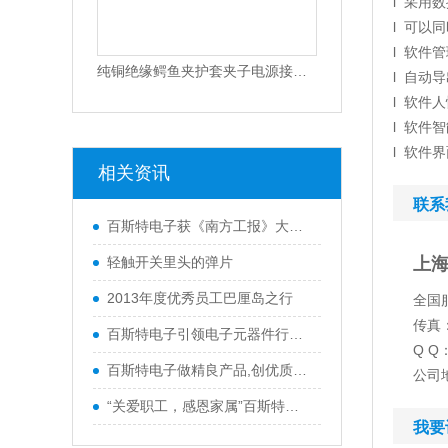
l 采用
l 可以
相关资讯
l 软件
l 自动
百斯特电子获《南方工报》大篇幅报
l 软件
轻触开关里头的弹片
l 软件
l 软件
2013年度优秀员工巴厘岛之行
百斯特电子引领电子元器件行业,产品
联系
百斯特电子做精良产品,创优质品牌
上海
“关爱职工，感恩家属”百斯特优秀
全国服
传真：
Q Q：
联系我们
公司