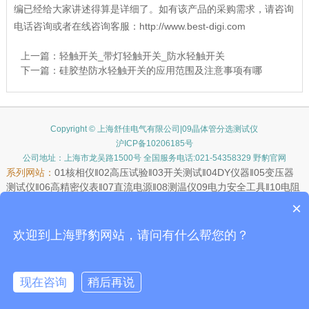
编已经给大家讲述得算是详细了。如有该产品的采购需求，请咨询
电话咨询或者在线咨询客服：http://www.best-digi.com
上一篇：
轻触开关_带灯轻触开关_防水轻触开关
下一篇：
硅胶垫防水轻触开关的应用范围及注意事项有哪
Copyright © 上海舒佳电气有限公司|09晶体管分选测试仪
沪ICP备10206185号
公司地址：上海市龙吴路1500号 全国服务电话:021-54358329 野豹官网
系列网站：
01
核相仪
‖02
高压试验
‖03
开关测试
‖04
DY仪器
‖05
变压器
测试仪
‖06
高精密仪表
‖07
直流电源
‖08
测温仪
09
电力安全工具
‖10
电阻
测试仪
‖11
接地电阻测试仪
‖12
测高测距仪
‖13
继电保护测试仪
‖14
远距
×
离测温仪
15
手持仪表
‖16
LG安规
‖17
矿用仪器
‖18
测试器材
‖19
滑触线
‖20
示波器
‖21
JAL安规测试
‖22
氧化锌避雷器
欢迎到上海野豹网站，请问有什么帮您的？
JAL安规测试：
1.
电桥
2.
LCR数字电桥
3.
电参数测量仪
4.
晶体管分选
测试仪
现在咨询
稍后再说
在线咨询
客服
电话