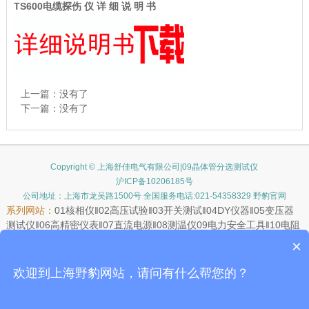
TS600
电缆探伤 仪 详 细 说 明 书
上一篇：没有了
下一篇：没有了
Copyright © 上海舒佳电气有限公司|09晶体管分选测试仪
沪ICP备10206185号
公司地址：上海市龙吴路1500号 全国服务电话:021-54358329 野豹官网
系列网站：
01
核相仪
‖02
高压试验
‖03
开关测试
‖04
DY仪器
‖05
变压器
测试仪
‖06
高精密仪表
‖07
直流电源
‖08
测温仪
09
电力安全工具
‖10
电阻
测试仪
‖11
接地电阻测试仪
‖12
测高测距仪
‖13
继电保护测试仪
‖14
远距
×
离测温仪
15
手持仪表
‖16
LG安规
‖17
矿用仪器
‖18
测试器材
‖19
滑触线
‖20
示波器
‖21
JAL安规测试
‖22
氧化锌避雷器
欢迎到上海野豹网站，请问有什么帮您的？
JAL安规测试：
1.
电桥
2.
LCR数字电桥
3.
电参数测量仪
4.
晶体管分选
测试仪