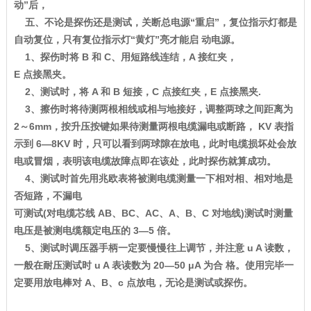
动”后，
五、不论是探伤还是测试，关断总电源“重启”，复位指示灯都是
自动复位，只有复位指示灯“黄灯”亮才能启 动电源。
1、探伤时将 B 和 C、用短路线连结，A 接红夹，
E 点接黑夹。
2、测试时，将 A 和 B 短接，C 点接红夹，E 点接黑夹.
3、擦伤时将待测两根相线或相与地接好，调整两球之间距离为
2～6mm，按升压按键如果待测量两根电缆漏电或断路， KV 表指
示到 6—8KV 时，只可以看到两球隙在放电，此时电缆损坏处会放
电或冒烟，表明该电缆故障点即在该处，此时探伤就算成功。
4、测试时首先用兆欧表将被测电缆测量一下相对相、相对地是
否短路，不漏电
可测试(对电缆芯线 AB、BC、AC、A、B、C 对地线)测试时测量
电压是被测电缆额定电压的 3—5 倍。
5、测试时调压器手柄一定要慢慢往上调节，并注意 u A 读数，
一般在耐压测试时 u A 表读数为 20—50 μA 为合 格。使用完毕一
定要用放电棒对 A、B、c 点放电，无论是测试或探伤。