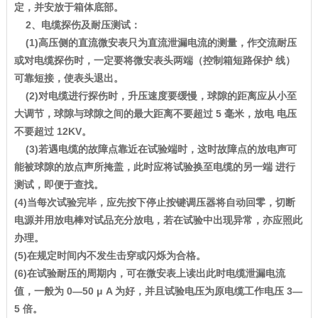
定，并安放于箱体底部。
2、电缆探伤及耐压测试：
(1)高压侧的直流微安表只为直流泄漏电流的测量，作交流耐压
或对电缆探伤时，一定要将微安表头两端（控制箱短路保护 线）
可靠短接，使表头退出。
(2)对电缆进行探伤时，升压速度要缓慢，球隙的距离应从小至
大调节，球隙与球隙之间的最大距离不要超过 5 毫米，放电 电压
不要超过 12KV。
(3)若遇电缆的故障点靠近在试验端时，这时故障点的放电声可
能被球隙的放点声所掩盖，此时应将试验换至电缆的另一端 进行
测试，即便于查找。
(4)当每次试验完毕，应先按下停止按键调压器将自动回零，切断
电源并用放电棒对试品充分放电，若在试验中出现异常，亦应照此
办理。
(5)在规定时间内不发生击穿或闪烁为合格。
(6)在试验耐压的周期内，可在微安表上读出此时电缆泄漏电流
值，一般为 0—50 μ A 为好，并且试验电压为原电缆工作电压 3—
5 倍。