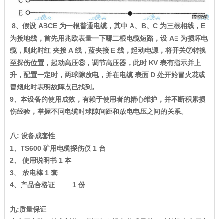
8、假设 ABCE 为一根普通电缆，其中 A、B、C 为三根相线，E
为接地线，首先用兆欧表量一下哪二根电缆短路，设 AE 为损坏电
缆，则此时红 夹接 A 线，蓝夹接 E 线，起动电源，将开关⑦转换
至探伤位置，起动高压⑧，调节高压器，此时 KV 表有指示并上
升，配置一定时，两球隙放电，并在电缆 表面 D 处开始冒火花或
冒烟此时表明故障点已找到。
9、本设备的使用成效，有赖于使用者的精心维护，并不断积累损
伤经验，掌握不同电缆时球隙间距和放电电压之间的关系。
八: 设备成套性
1、TS600 矿用电缆探伤仪 1 台
2、 使用说明书 1 本
3、 放电棒 1 套
4、产品合格证 1 份
九:质量保证