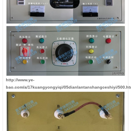
http://www.ye-
bao.com/a/17kuangyongyiqi/05dianlantanshangceshiyi/500.ht