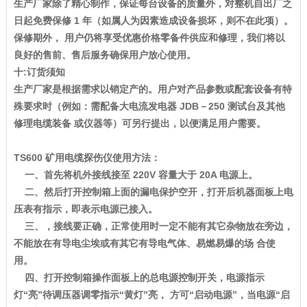
生产厂家除了精心制作，保证每台设备的质量外，对整机自出厂之
日起免费保修 1 年（如属人为因素造成设备损坏，则不在此项）。
保修期外， 用户仍将享受优惠价格零备件供应和修理，我们将以
良好的售前、售后服务确保用户放心使用。
十:订货须知
生产厂家是根据需求以销定产的。用户对产品参数或配套设备有特
殊要求时（例如：需配备大电流发电器 JDB－250 测试台及其他
修理电缆装备 或仪器等）可另行提出，以便满足用户需要。
TS600 矿用电缆探伤仪使用方法：
一、首先将机外接线接至 220V 容量大于 20A 电源上。
二、然后打开控制箱上面的漏电保护空开，打开后机器面板上电
压表有指示，即表示电源已接入。
三、，接线要正确，正常使用时一定不能有其它杂物放在旁边，
不能放在有导电尘埃或有其它有导电气体、易燃易爆的场 合使
用。
四、打开控制箱操作面板上的总电源控制开关，电源指示
灯“亮”待调压器调零指示“黄灯”亮， 方可“启动电源”，当电源“启