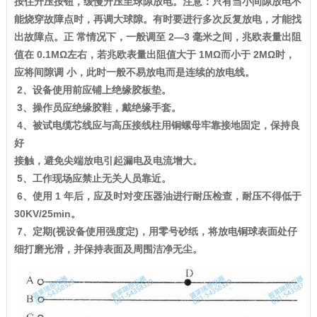
按住升压按钮，缓慢升压至球隙放电。注意：只有当小间隙放电不
能烧穿故障点时，再调大球隙。有时要进行多次反复放电，才能找
出故障点。正 常情况下，一般调至 2—3 毫米之间，兆欧表量出阻
值在 0.1MΩ左右，若兆欧表量出阻值大于 1MΩ而小于 2MΩ时，
应将间隙调 小，此时一般不易放电而是连续的放电线。
2、设备使用前应铺上绝缘胶板垫。
3、操作员应绝缘胶鞋，戴绝缘手套。
4、被试电缆芯线应与高压接线柱用铜螺母牢靠接地固定，保持良
好
接触，避免尖端放电引起漏电及电流增大。
5、工作现场应禁止无关人员靠近。
6、使用 1 年后，应及时对变压器油进行耐压检查，耐压不得低于
30KV/25min。
7、定期(视设备使用强度定)，用零号砂纸，将放电铜球表面处仔
细打磨光滑，并保持表面及周围洁净无尘。