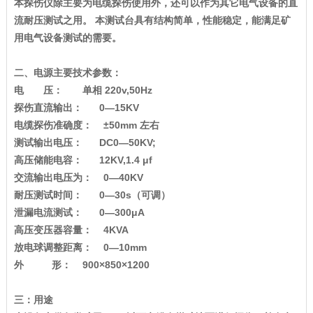
本探伤仪除主要为电缆探伤使用外，还可以作为其它电气设备的直
流耐压测试之用。 本测试台具有结构简单，性能稳定，能满足矿
用电气设备测试的需要。
二、电源主要技术参数：
电 压： 单相 220v,50Hz
探伤直流输出： 0—15KV
电缆探伤准确度： ±50mm 左右
测试输出电压： DC0—50KV;
高压储能电容： 12KV,1.4 μf
交流输出电压为： 0—40KV
耐压测试时间： 0—30s（可调）
泄漏电流测试： 0—300μA
高压变压器容量： 4KVA
放电球调整距离： 0—10mm
外 形： 900×850×1200
三：用途